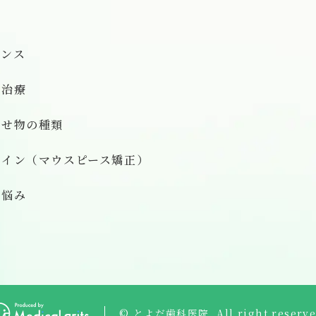
ナンス
せ治療
被せ物の種類
ライン（マウスピース矯正）
お悩み
© とよだ歯科医院. All right reserve