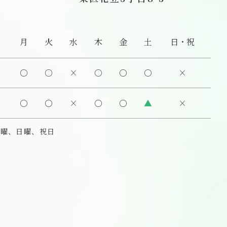
月
火
水
木
金
土
日・祝
○
○
×
○
○
○
×
○
○
×
○
○
▲
×
日：水曜、日曜、祝日