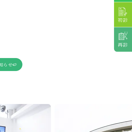
初診
再診
知らせ🍉