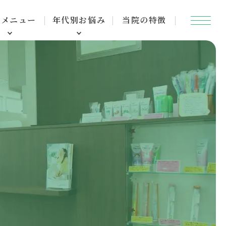
口
療メニュー
年代別お悩み
当院の特徴
腔
機
能
低
下
症
と
は？